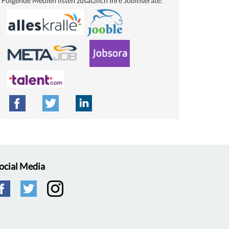
Folgende Medien listen zusätzlich Ihre Jobinserate:
ocial Media