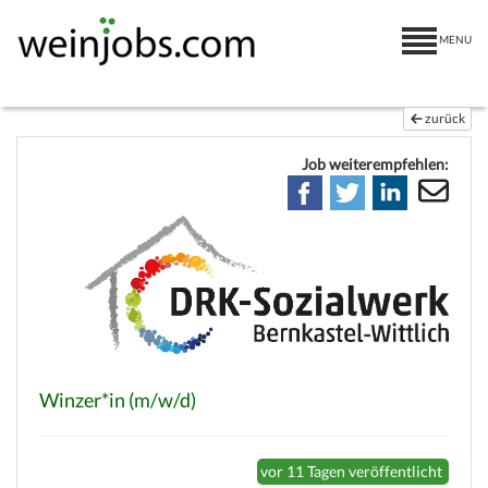
MENU
zurück
Job weiterempfehlen:
Winzer*in (m/w/d)
vor 11 Tagen veröffentlicht
(c) weinjobs.com