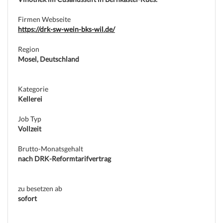
(c) weinjobs.com
Firmen Webseite
https://drk-sw-wein-bks-wil.de/
Region
Mosel, Deutschland
Kategorie
Kellerei
Job Typ
Vollzeit
Brutto-Monatsgehalt
nach DRK-Reformtarifvertrag
zu besetzen ab
sofort
(c) weinjobs.com