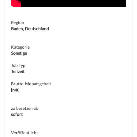
Region
Baden, Deutschland
Kategorie
Sonstige
Job Typ
Teilzeit
Brutto-Monatsgehalt
[n/a]
zu besetzen ab
sofort
(c) weinjobs.com
Veröffentlicht