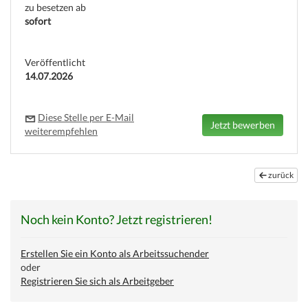
zu besetzen ab
sofort
(c) weinjobs.com
Veröffentlicht
14.07.2026
Diese Stelle per E-Mail
weiterempfehlen
zurück
Noch kein Konto? Jetzt registrieren!
Erstellen Sie ein Konto als Arbeitssuchender
oder
Registrieren Sie sich als Arbeitgeber