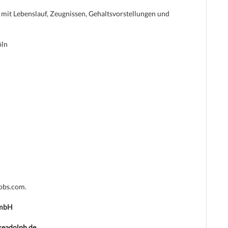
mit Lebenslauf, Zeugnissen, Gehaltsvorstellungen und
öln
jobs.com.
GmbH
seadolph.de